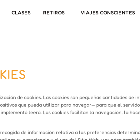
CLASES
RETIROS
VIAJES CONSCIENTES
KIES
ilización de cookies. Las cookies son pequeñas cantidades de
spositivos que pueda utilizar para navegar— para que el servid
implementó leerá. Las cookies facilitan la navegación, la hac
ecogida de información relativa a las preferencias determinad
alizar su experiencia y el uso del Sitio Web, y pueden también