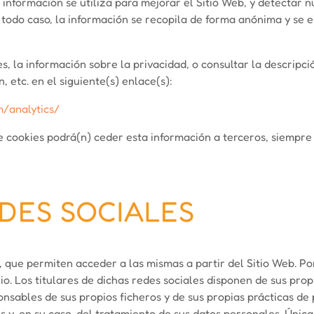
ta información se utiliza para mejorar el Sitio Web, y detectar
 todo caso, la información se recopila de forma anónima y se 
 la información sobre la privacidad, o consultar la descripción
, etc. en el siguiente(s) enlace(s):
m/analytics/
 cookies podrá(n) ceder esta información a terceros, siempre y
EDES SOCIALES
 que permiten acceder a las mismas a partir del Sitio Web. Por
 Los titulares de dichas redes sociales disponen de sus propi
onsables de sus propios ficheros y de sus propias prácticas de 
y, en su caso, del tratamiento de sus datos personales. Única